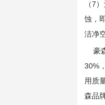
（7
蚀，
洁净
豪森
30
用质
森品